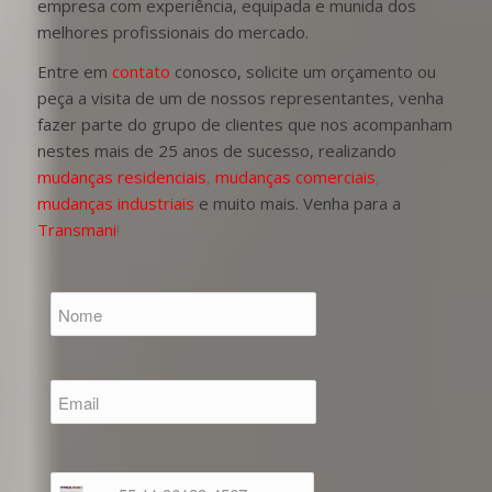
empresa com experiência, equipada e munida dos
melhores profissionais do mercado.
Entre em
contato
conosco, solicite um orçamento ou
peça a visita de um de nossos representantes, venha
fazer parte do grupo de clientes que nos acompanham
nestes mais de 25 anos de sucesso, realizando
mudanças residenciais
,
mudanças comerciais
,
mudanças industriais
e muito mais. Venha para a
Transmani
!